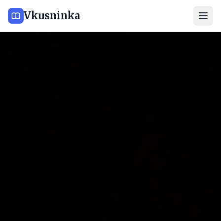
Vkusninka