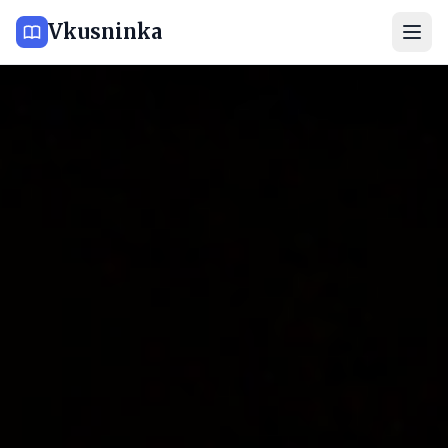
Vkusninka