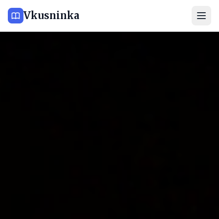
Vkusninka