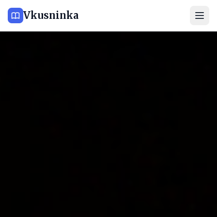
Vkusninka