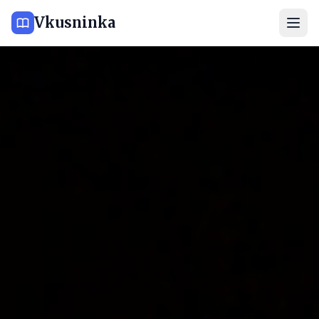
Vkusninka