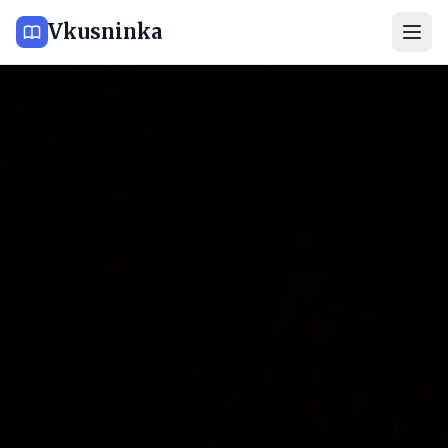
Vkusninka