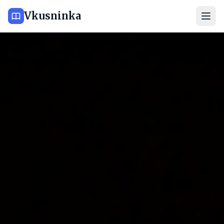
Vkusninka