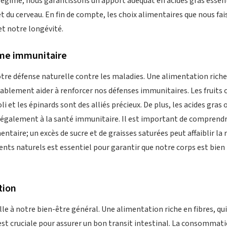
régime, nous garantissons un apport adéquat en acides gras essenti
du cerveau. En fin de compte, les choix alimentaires que nous fai
et notre longévité.
me immunitaire
tre défense naturelle contre les maladies. Une alimentation rich
rablement aider à renforcer nos défenses immunitaires. Les fruits
 et les épinards sont des alliés précieux. De plus, les acides gras
t également à la santé immunitaire. Il est important de comprend
entaire; un excès de sucre et de graisses saturées peut affaiblir la
ts naturels est essentiel pour garantir que notre corps est bien 
tion
le à notre bien-être général. Une alimentation riche en fibres, qui 
est cruciale pour assurer un bon transit intestinal. La consommati