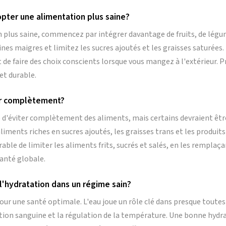
er une alimentation plus saine?
plus saine, commencez par intégrer davantage de fruits, de légum
éines maigres et limitez les sucres ajoutés et les graisses saturées.
et de faire des choix conscients lorsque vous mangez à l'extérieur. 
 et durable.
ter complètement?
re d'éviter complètement des aliments, mais certains devraient ê
liments riches en sucres ajoutés, les graisses trans et les produi
érable de limiter les aliments frits, sucrés et salés, en les remplaç
santé globale.
l'hydratation dans un régime sain?
our une santé optimale. L'eau joue un rôle clé dans presque toutes 
lation sanguine et la régulation de la température. Une bonne hyd