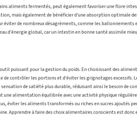
tains aliments fermentés, peut également favoriser une flore inte
stion, mais également de bénéficier d'une absorption optimale d
pour éviter de nombreux désagréments, comme les ballonnements et
veau d'énergie global, car un intestin en bonne santé assimile mie
util puissant pour la gestion du poids. En choisissant des aliments 
ile de contrôler les portions et d'éviter les grignotages excessifs. 
e sensation de satiété plus durable, réduisant ainsi le besoin de c
une alimentation équilibrée avec une activité physique régulière
us, éviter les aliments transformés ou riches en sucres ajoutés peu
aine. Apprendre à faire des choix alimentaires conscients est donc 